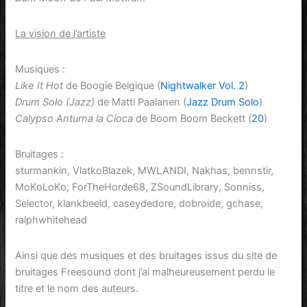
La vision de l’artiste
Musiques :
Like It Hot
de Boogie Belgique (
Nightwalker Vol. 2
)
Drum Solo (Jazz)
de Matti Paalanen (
Jazz Drum Solo
)
Calypso Anturna la Cioca
de Boom Boom Beckett (
20
)
Bruitages :
sturmankin, VlatkoBlazek, MWLANDI, Nakhas, bennstir,
MoKoLoKo, ForTheHorde68, ZSoundLibrary, Sonniss,
Selector, klankbeeld, caseydedore, dobroide, gchase,
ralphwhitehead
Ainsi que des musiques et des bruitages issus du site de
bruitages Freesound dont j’ai malheureusement perdu le
titre et le nom des auteurs.