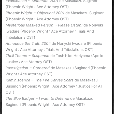
Examination ~ Moderate 2001
de Masakazu Sugimori
(Phoenix Wright : Ace Attorney OST)
Phoenix Wright ~ Objection! 2001
de Masakazu Sugimori
(Phoenix Wright : Ace Attorney OST)
Mysterious Masked Person ~ Please Listen!
de Noriyuki
Iwadare (Phoenix Wright : Ace Attorney : Trials And
Tribulations OST)
Announce the Truth 2004
de Noriyuki Iwadare (Phoenix
Wright : Ace Attorney : Trials And Tribulations OST)
Thrill Theme ~ Suspense
de Toshihiko Horiyama (Apollo
Justice : Ace Atorney OST)
Investigation ~ Cornered
de Masakazu Sugimori (Phoenix
Wright : Ace Attorney OST)
Reminiscence ~ The Fire Carves Scars
de Masakazu
Sugimori (Phoenix Wright : Ace Attorney : Justice For All
OST)
The Blue Badger ~ I want to Defend!
de Masakazu
Sugimori (Phoenix Wright : Ace Attorney OST)