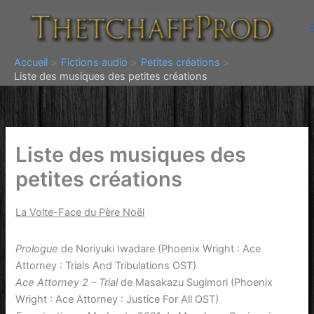
Aller
au
contenu
Accueil
Fictions audio
Petites créations
Liste des musiques des petites créations
Liste des musiques des
petites créations
La Volte-Face du Père Noël
Prologue
de Noriyuki Iwadare (Phoenix Wright : Ace
Attorney : Trials And Tribulations OST)
Ace Attorney 2 – Trial
de Masakazu Sugimori (Phoenix
Wright : Ace Attorney : Justice For All OST)