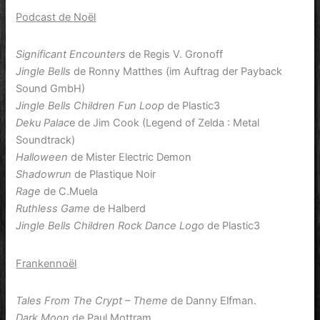
Podcast de Noël
Significant Encounters
de Regis V. Gronoff
Jingle Bells
de Ronny Matthes (im Auftrag der Payback
Sound GmbH)
Jingle Bells Children Fun Loop
de Plastic3
Deku Palac
e de Jim Cook (Legend of Zelda : Metal
Soundtrack)
Halloween
de Mister Electric Demon
Shadowrun
de Plastique Noir
Rage
de C.Muela
Ruthless Game
de Halberd
Jingle Bells Children Rock Dance Logo
de Plastic3
Frankennoël
Tales From The Crypt – Theme
de Danny Elfman.
Dark Moon
de Paul Mottram