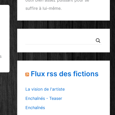
outil bien assez puissant pour se
suffire à lui-même.
s
Flux rss des fictions
La vision de l'artiste
Enchaînés - Teaser
Enchaînés