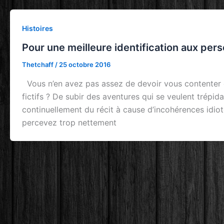
Histoires
Pour une meilleure identification aux pe
Thetchaff
/
25 octobre 2016
Vous n’en avez pas assez de devoir vous contenter d’
fictifs ? De subir des aventures qui se veulent trépida
continuellement du récit à cause d’incohérences idio
percevez trop nettement