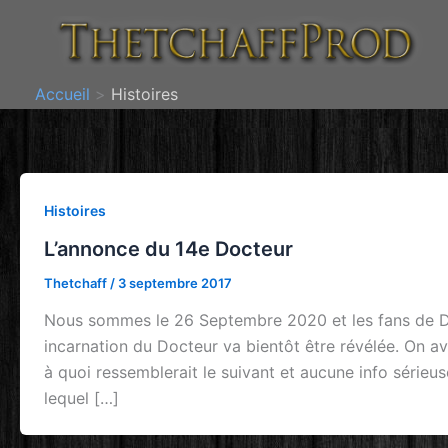
Aller
au
contenu
Accueil
Histoires
Histoires
L’annonce du 14e Docteur
Thetchaff
/
3 septembre 2017
Nous sommes le 26 Septembre 2020 et les fans de Do
incarnation du Docteur va bientôt être révélée. On av
à quoi ressemblerait le suivant et aucune info sérieus
lequel […]