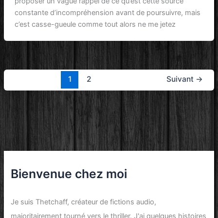
proposer un vague rappel de ce qu’est cette source
constante d’incompréhension avant de poursuivre, mais
c’est casse-gueule comme tout alors ne me jetez
1
2
Suivant
→
Bienvenue chez moi
Je suis
Thetchaff
, créateur de
fictions audio
,
majoritairement tourné vers le
thriller
. J'ai quelques histoires