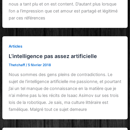
nous a tant plu et on est content. D’autant plus lorsque
l’on a l’impression que cet amour est partagé et légitimé
par ces références
Articles
L’intelligence pas assez artificielle
Thetchaff
/
5 février 2018
Nous sommes des gens pleins de contradictions. Le
sujet de l’intelligence artificielle me passionne, et pourtant
j’ai un tel manque de connaissance en la matière que je
n’ai même pas lu les récits de Isaac Asimov sur ses trois
lois de la robotique. Je sais, ma culture littéraire est
famélique. Malgré tout ce sujet demeure