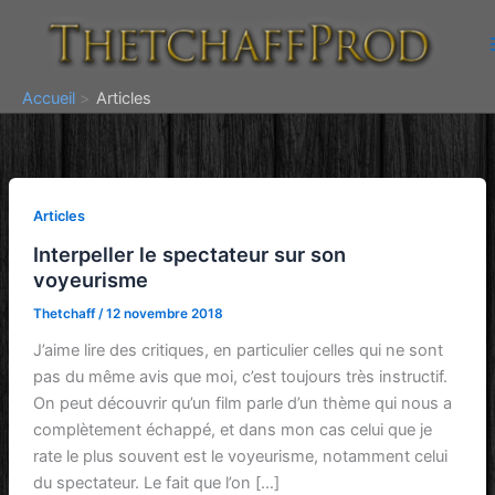
Aller
au
contenu
Accueil
Articles
Articles
Interpeller le spectateur sur son
voyeurisme
Thetchaff
/
12 novembre 2018
J’aime lire des critiques, en particulier celles qui ne sont
pas du même avis que moi, c’est toujours très instructif.
On peut découvrir qu’un film parle d’un thème qui nous a
complètement échappé, et dans mon cas celui que je
rate le plus souvent est le voyeurisme, notamment celui
du spectateur. Le fait que l’on […]