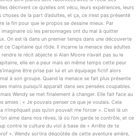
es décrivent ce qu’elles ont vécu, leurs expériences, leurs
es choses de la part d’adultes, et ça, ce n’est pas présenté
e la fin pour que le propos se dessine mieux. Par
 imaginaire où les personnages ont du mal à quitter
ux. On est là dans un premier temps dans une découverte
nt ce Capitaine qui rôde. Il incarne la menace des adultes
rendre le récit abjecte si Alan Moore n’avait pas su le
pitaine, elle en a peur mais en même temps cette peur
’imagine être prise par lui et un équipage fictif alors
u mal à son groupe. Quand la menace se fait plus présente
e ses mains puisqu’il apparaît dans ses pensées coupables.
 mais Wendy se met finalement à changer. Elle fait face au
ses amies : « Je pouvais penser ce que je voulais. Cela
la n’impliquait pas qu’on pouvait me forcer ». C’est là un
l’on aime dans nos rêves, là où l’on garde le contrôle, et ce
oup contre le culture du viol à base de « Arrête de te
n prof ». Wendy sortira dégoûtée de cette aventure amère,