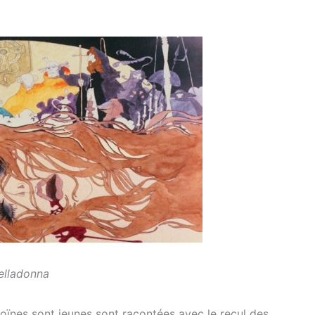
elladonna
oïnes sont jeunes sont racontées avec le recul des