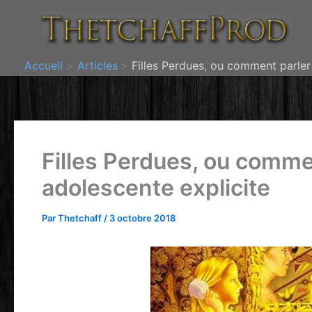
Aller
au
contenu
Accueil
Articles
Filles Perdues, ou comment parler
Filles Perdues, ou comme
adolescente explicite
Par
Thetchaff
/
3 octobre 2018