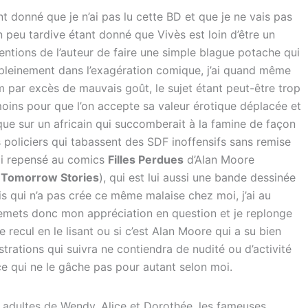
t donné que je n’ai pas lu cette BD et que je ne vais pas
 peu tardive étant donné que Vivès est loin d’être un
entions de l’auteur de faire une simple blague potache qui
 pleinement dans l’exagération comique, j’ai quand même
m par excès de mauvais goût, le sujet étant peut-être trop
oins pour que l’on accepte sa valeur érotique déplacée et
ique sur un africain qui succomberait à la famine de façon
 policiers qui tabassent des SDF inoffensifs sans remise
’ai repensé au comics
Filles Perdues
d’Alan Moore
(
Tomorrow Stories
), qui est lui aussi une bande dessinée
s qui n’a pas crée ce même malaise chez moi, j’ai au
 remets donc mon appréciation en question et je replonge
 recul en le lisant ou si c’est Alan Moore qui a su bien
strations qui suivra ne contiendra de nudité ou d’activité
 ce qui ne le gâche pas pour autant selon moi.
s adultes de Wendy, Alice et Dorothée, les fameuses