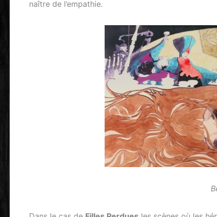
naître de l’empathie.
B
Dans le cas de
Filles Perdues
les scènes où les hér