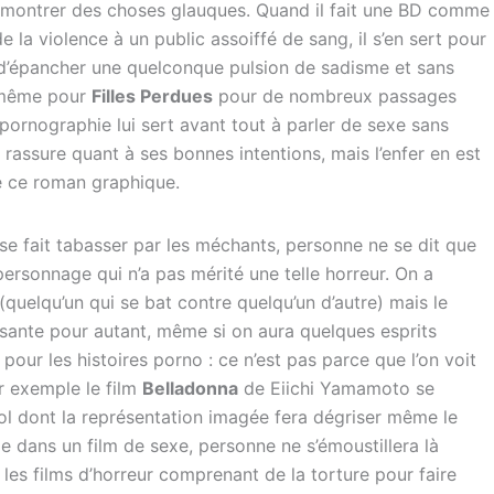
t montrer des choses glauques. Quand il fait une BD comme
de la violence à un public assoiffé de sang, il s’en sert pour
ie d’épancher une quelconque pulsion de sadisme et sans
de même pour
Filles Perdues
pour de nombreux passages
a pornographie lui sert avant tout à parler de sexe sans
 rassure quant à ses bonnes intentions, mais l’enfer en est
e ce roman graphique.
se fait tabasser par les méchants, personne ne se dit que
personnage qui n’a pas mérité une telle horreur. On a
quelqu’un qui se bat contre quelqu’un d’autre) mais le
aisante pour autant, même si on aura quelques esprits
e pour les histoires porno : ce n’est pas parce que l’on voit
ar exemple le film
Belladonna
de Eiichi Yamamoto se
ol dont la représentation imagée fera dégriser même le
 dans un film de sexe, personne ne s’émoustillera là
 les films d’horreur comprenant de la torture pour faire