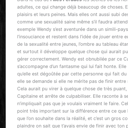
adultes, ce qui change déjà beaucoup de choses. Ell
plaisirs et leurs peines. Mais elles ont aussi subi d
comme une sexualité saine même s’il faudra attendr
exemple Wendy s’est aventurée dans un simili-pays
l’insouciance et restent dans l’idée de
jouer
entre e
de la sexualité entre jeunes, l’ombre au tableau éta
et surtout il développe quelque chose qui aurait pu 
gérer correctement. Wendy est obnubilée par ce Ca
s’accompagne d’un fantasme qui lui fait honte. Elle s
qu’elle est dégoûtée par cette personne qui fait d
elle se demande si elle ne mérite pas de finir entr
Cela aurait pu virer à quelque chose de très puant,
Capitaine et arrête de culpabiliser. Elle raconte à 
n’impliquait pas que je voulais vraiment le faire. Ce
point très important sur la différence entre ce que 
que l’on souhaite dans la réalité, et c’est un gros c
plaindre on sait que t’avais envie de finir avec to