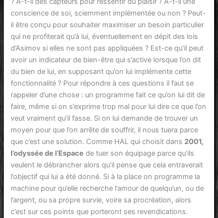
? A-t-il des capteurs pour ressentir du plaisir ? A-t-il une
conscience de soi, sciemment implémentée ou non ? Peut-
il être conçu pour souhaiter maximiser un besoin particulier
qui ne profiterait qu’à lui, éventuellement en dépit des lois
d’Asimov si elles ne sont pas appliquées ? Est-ce qu’il peut
avoir un indicateur de bien-être qui s’active lorsque l’on dit
du bien de lui, en supposant qu’on lui implémente cette
fonctionnalité ? Pour répondre à ces questions il faut se
rappeler d’une chose : un programme fait ce qu’on lui dit de
faire, même si on s’exprime trop mal pour lui dire ce que l’on
veut vraiment qu’il fasse. Si on lui demande de trouver un
moyen pour que l’on arrête de souffrir, il nous tuera parce
que c’est une solution. Comme HAL qui choisit dans
2001,
l’odyssée de l’Espace
de tuer son équipage parce qu’ils
veulent le débrancher alors qu’il pense que cela entraverait
l’objectif qui lui a été donné. Si à la place on programme la
machine pour qu’elle recherche l’amour de quelqu’un, ou de
l’argent, ou sa propre survie, voire sa procréation, alors
c’est sur ces points que porteront ses revendications.