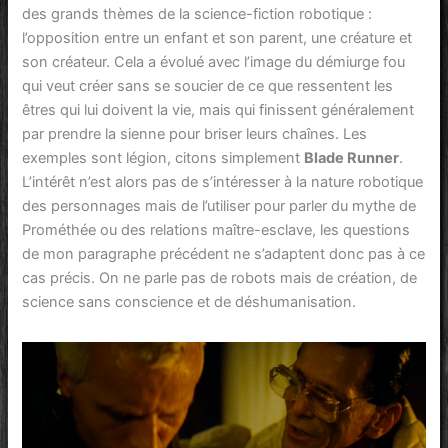
des grands thèmes de la science-fiction robotique :
l’opposition entre un enfant et son parent, une créature et
son créateur. Cela a évolué avec l’image du démiurge fou
qui veut créer sans se soucier de ce que ressentent les
êtres qui lui doivent la vie, mais qui finissent généralement
par prendre la sienne pour briser leurs chaînes. Les
exemples sont légion, citons simplement
Blade Runner
.
L’intérêt n’est alors pas de s’intéresser à la nature robotique
des personnages mais de l’utiliser pour parler du mythe de
Prométhée ou des relations maître-esclave, les questions
de mon paragraphe précédent ne s’adaptent donc pas à ce
cas précis. On ne parle pas de robots mais de création, de
science sans conscience et de déshumanisation.