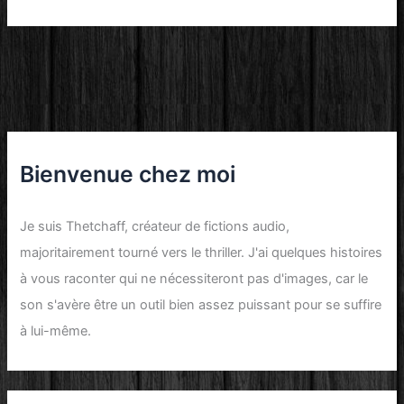
Bienvenue chez moi
Je suis
Thetchaff
, créateur de
fictions audio
,
majoritairement tourné vers le
thriller
. J'ai quelques histoires
à vous raconter qui ne nécessiteront pas d'images, car le
son
s'avère être un outil bien assez puissant pour se suffire
à lui-même.