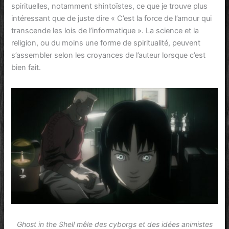
spirituelles, notamment shintoïstes, ce que je trouve plus
intéressant que de juste dire « C’est la force de l’amour qui
transcende les lois de l’informatique ». La science et la
religion, ou du moins une forme de spiritualité, peuvent
s’assembler selon les croyances de l’auteur lorsque c’est
bien fait.
Ghost in the Shell mêle des cyborgs et des idées animistes