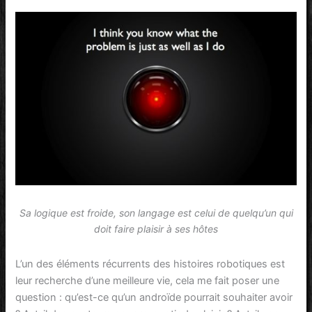
Sa logique est froide, son langage est celui de quelqu’un qui
doit faire plaisir à ses hôtes
L’un des éléments récurrents des histoires robotiques est
leur recherche d’une meilleure vie, cela me fait poser une
question : qu’est-ce qu’un androïde pourrait souhaiter avoir