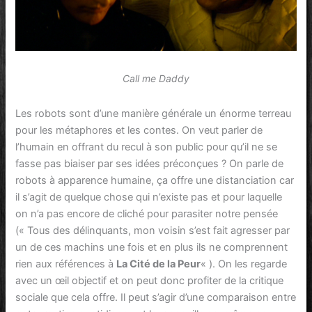
Call me Daddy
Les robots sont d’une manière générale un énorme terreau
pour les métaphores et les contes. On veut parler de
l’humain en offrant du recul à son public pour qu’il ne se
fasse pas biaiser par ses idées préconçues ? On parle de
robots à apparence humaine, ça offre une distanciation car
il s’agit de quelque chose qui n’existe pas et pour laquelle
on n’a pas encore de cliché pour parasiter notre pensée
(« Tous des délinquants, mon voisin s’est fait agresser par
un de ces machins une fois et en plus ils ne comprennent
rien aux références à
La Cité de la Peur
« ). On les regarde
avec un œil objectif et on peut donc profiter de la critique
sociale que cela offre. Il peut s’agir d’une comparaison entre