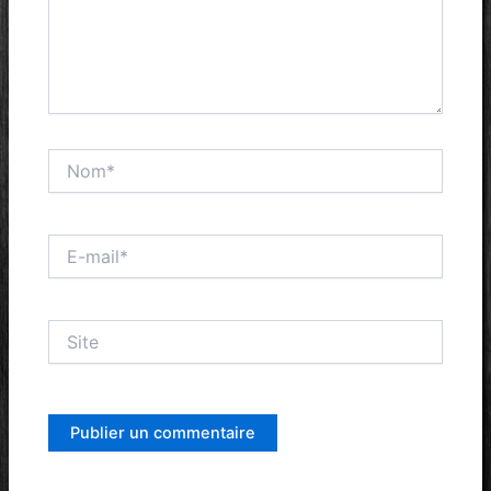
Nom*
E-
mail*
Site