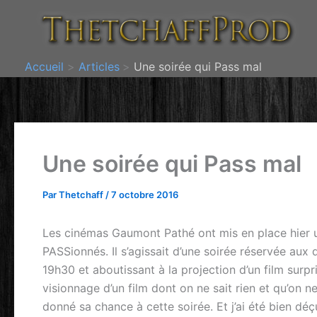
Aller
au
contenu
Accueil
Articles
Une soirée qui Pass mal
Une soirée qui Pass mal
Par
Thetchaff
/
7 octobre 2016
Les cinémas Gaumont Pathé ont mis en place hier u
PASSionnés. Il s’agissait d’une soirée réservée au
19h30 et aboutissant à la projection d’un film surpr
visionnage d’un film dont on ne sait rien et qu’on n
donné sa chance à cette soirée. Et j’ai été bien d