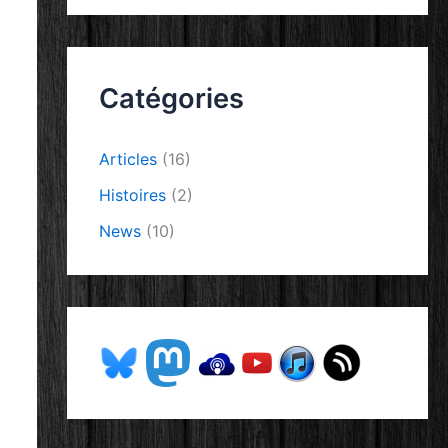
Catégories
Articles
(16)
Histoires
(2)
News
(10)