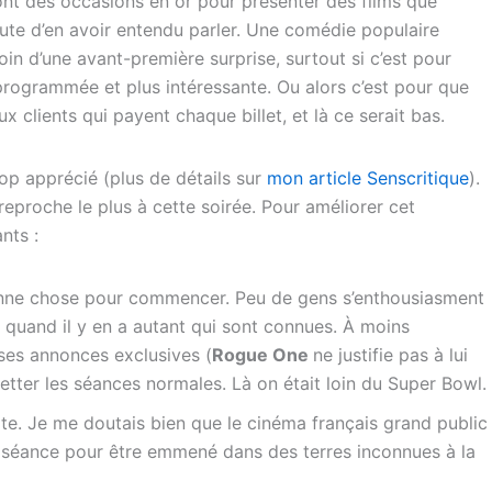
sont des occasions en or pour présenter des films que
aute d’en avoir entendu parler. Une comédie populaire
in d’une avant-première surprise, surtout si c’est pour
programmée et plus intéressante. Ou alors c’est pour que
x clients qui payent chaque billet, et là ce serait bas.
rop apprécié (plus de détails sur
mon article Senscritique
).
 reproche le plus à cette soirée. Pour améliorer cet
nts :
bonne chose pour commencer. Peu de gens s’enthousiasment
quand il y en a autant qui sont connues. À moins
ses annonces exclusives (
Rogue One
ne justifie pas à lui
gretter les séances normales. Là on était loin du Super Bowl.
rte. Je me doutais bien que le cinéma français grand public
de séance pour être emmené dans des terres inconnues à la