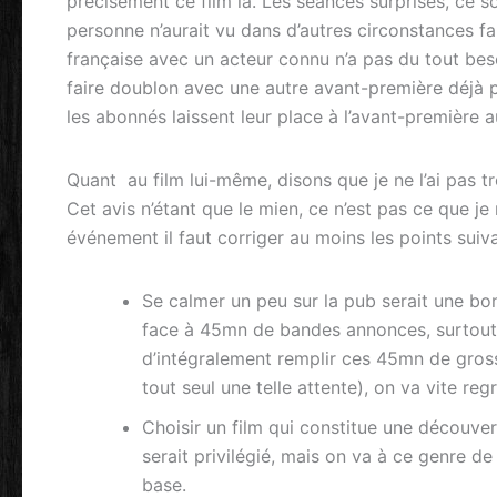
précisément ce film là. Les séances surprises, ce 
personne n’aurait vu dans d’autres circonstances f
française avec un acteur connu n’a pas du tout beso
faire doublon avec une autre avant-première déjà 
les abonnés laissent leur place à l’avant-première au
Quant au film lui-même, disons que je ne l’ai pas t
Cet avis n’étant que le mien, ce n’est pas ce que je
événement il faut corriger au moins les points suiva
Se calmer un peu sur la pub serait une 
face à 45mn de bandes annonces, surtout 
d’intégralement remplir ces 45mn de gros
tout seul une telle attente), on va vite re
Choisir un film qui constitue une découve
serait privilégié, mais on va à ce genre 
base.