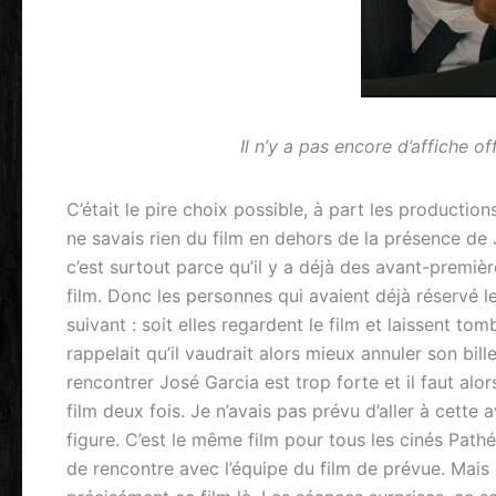
Il n’y a pas encore d’affiche o
C’était le pire choix possible, à part les production
ne savais rien du film en dehors de la présence de
c’est surtout parce qu’il y a déjà des avant-premiè
film. Donc les personnes qui avaient déjà réservé 
suivant : soit elles regardent le film et laissent to
rappelait qu’il vaudrait alors mieux annuler son bille
rencontrer José Garcia est trop forte et il faut alor
film deux fois. Je n’avais pas prévu d’aller à cett
figure. C’est le même film pour tous les cinés Pathé
de rencontre avec l’équipe du film de prévue. Mais